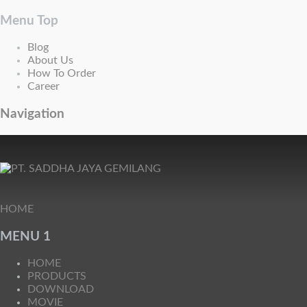
Menu Top
Blog
About Us
How To Order
Career
Navigation
HOME
MENU 1
HOME
PRODUCTS
DOWNLOAD
MOVIE