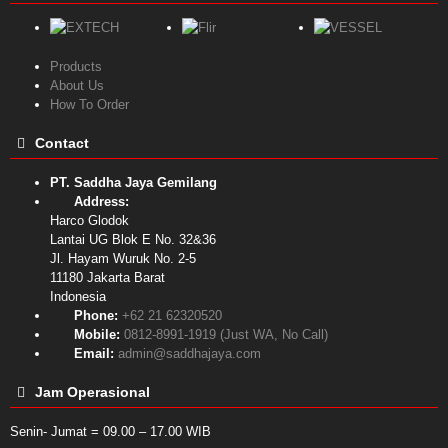
Products
About Us
How To Order
Contact
PT. Saddha Jaya Gemilang
Address:
Harco Glodok
Lantai UG Blok E No. 32&36
Jl. Hayam Wuruk No. 2-5
11180
Jakarta Barat
Indonesia
Phone:
+62 21 62320520
Mobile:
0812-8991-1919 (Just WA, No Call)
Email:
admin@saddhajaya.com
Jam Operasional
Senin- Jumat = 09.00 – 17.00 WIB