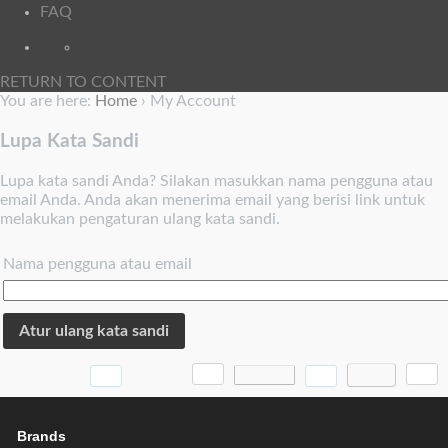
FAQ
RETURN TO CONTENT
You are here:
Home
›
My Account
Lupa Kata Sandi
Lupa kata sandi Anda? Silakan masukkan nama pengguna atau
email Anda. Anda akan menerima email yang berisi link untuk
melakukan pengaturan ulang kata sandi.
Nama pengguna atau email
Brands